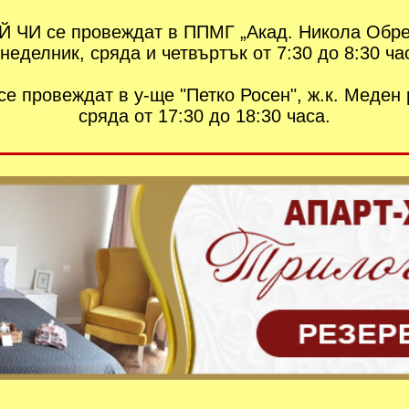
Й ЧИ се провеждат в ППМГ „Акад. Никола Обреш
неделник, сряда и четвъртък от 7:30 до 8:30 ча
е провеждат в у-ще "Петко Росен", ж.к. Меден 
сряда от 17:30 до 18:30 часа.