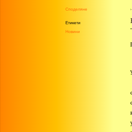
Споделяне
Етикети
Новини