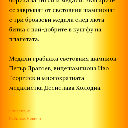
бориха за титли и медали. Българите
се завръщат от световния шампионат
с три бронзови медала след люта
битка с най-добрите в кунгфу на
планетата.
Медали грабнаха световния шампион
Петър Драгоев, вицешампиона Иво
Георгиев и многократната
медалистка Десислава Холодна.
Споделяне
Рубрики:
Новини